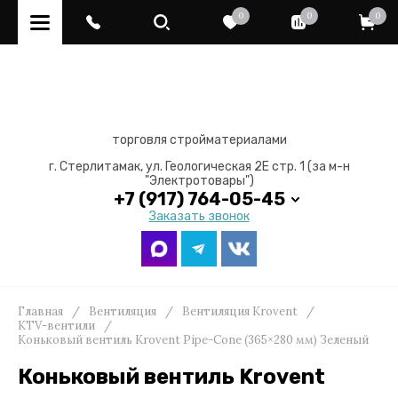
0
0
0
торговля стройматериалами
г. Стерлитамак, ул. Геологическая 2Е стр. 1 (за м-н
"Электротовары")
+7 (917) 764-05-45
Заказать звонок
Главная
/
Вентиляция
/
Вентиляция Krovent
/
KTV-вентили
/
Коньковый вентиль Krovent Pipe-Cone (365×280 мм) Зеленый
Коньковый вентиль Krovent