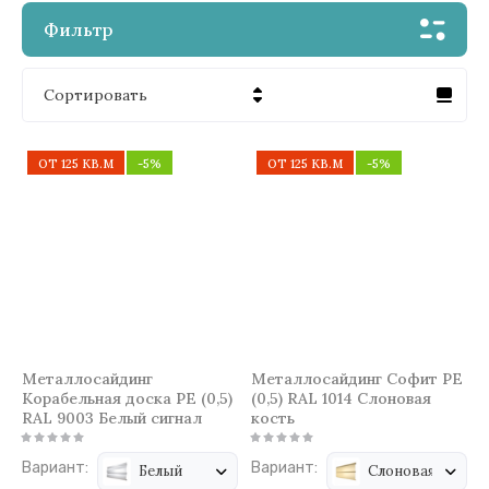
Фильтр
Сортировать
Цена - убывание
ОТ 125 КВ.М
-5%
ОТ 125 КВ.М
-5%
Цена - возрастание
Название - Я-А
Название - А-Я
Металлосайдинг
Металлосайдинг Софит PE
Корабельная доска PE (0,5)
(0,5) RAL 1014 Слоновая
RAL 9003 Белый сигнал
кость
Вариант:
Вариант:
Белый
Слоновая кость