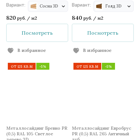
Вариант:
Вариант:
Сосна 3D
Голд 3D
820
840
руб.
/
м2
руб.
/
м2
Посмотреть
Посмотреть
В избранное
В избранное
ОТ 125 КВ.М
-5%
ОТ 125 КВ.М
-5%
Металлосайдинг Бревно PR
Металлосайдинг Евробрус
(0,5) RAL 105 Светлое
PR (0,5) RAL 265 Античный
дерево 3D
дуб