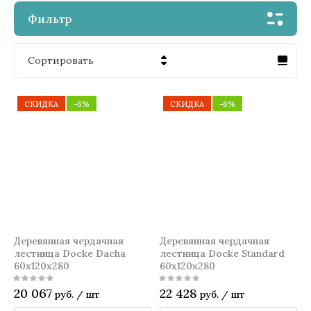
Фильтр
Сортировать
Цена - убывание
СКИДКА
-6%
СКИДКА
-6%
Цена - возрастание
Название - Я-А
Название - А-Я
Деревянная чердачная
Деревянная чердачная
лестница Docke Dacha
лестница Docke Standard
60x120x280
60x120x280
20 067
22 428
руб.
/
шт
руб.
/
шт