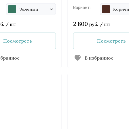
Вариант:
Зеленый
Корич
2 800
б.
/
шт
руб.
/
шт
Посмотреть
Посмотреть
збранное
В избранное