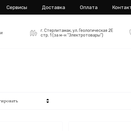
Сервисы
Доставка
Оплата
Контак
г. Стерлитамак, ул. Геологическая 2Е
ми
стр. 1 (за м-н "Электротовары")
тировать
Цена - убывание
Цена - возрастание