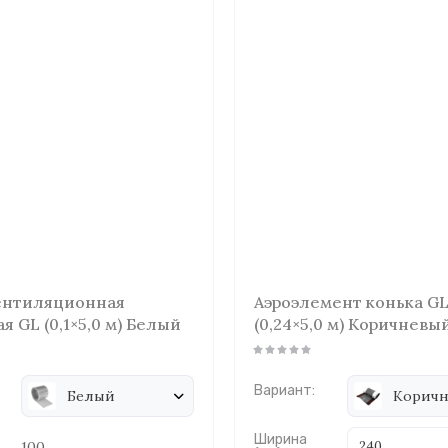
Название - Я-А
Название - А-Я
ентиляционная
Аэроэлемент конька G
я GL (0,1×5,0 м) Белый
(0,24×5,0 м) Коричневы
Вариант:
Белый
Корич
Ширина
100