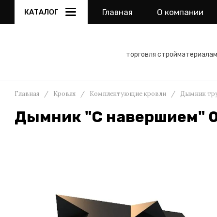
Главная
О компании
КАТАЛОГ
торговля стройматериала
Главная
/
Кровля
/
Комплектующие кровли
/
Дымник тру
Дымник "С навершием" 0