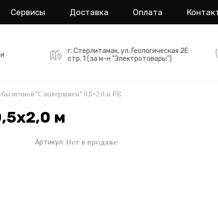
Сервисы
Доставка
Оплата
Контак
г. Стерлитамак, ул. Геологическая 2Е
ми
стр. 1 (за м-н "Электротовары")
бы печной "С навершием" 0,5×2,0 м PE
,5х2,0 м
Нет в продаже
Артикул: