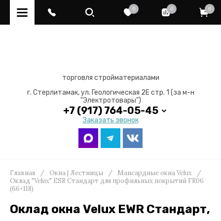
0
0
0
торговля стройматериалами
г. Стерлитамак, ул. Геологическая 2Е стр. 1 (за м-н
"Электротовары")
+7 (917) 764-05-45
Заказать звонок
Главная
/
Окна | Лестницы
/
Мансардные окна Velux
/
Оклад "Velux" ESR Стандарт для профильных покрытий FR06
(66×118)
Оклад окна Velux EWR Стандарт,