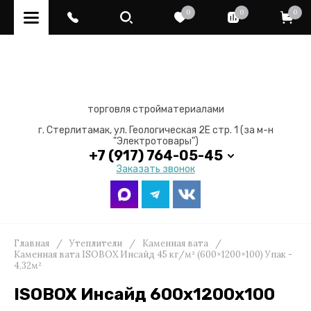
0
0
0
торговля стройматериалами
г. Стерлитамак, ул. Геологическая 2Е стр. 1 (за м-н
"Электротовары")
+7 (917) 764-05-45
Заказать звонок
Главная
/
Утеплители
/
Каменная вата
/
Каменная вата ISOBOX Инсайд 45 кг/м³ (600×1200×100) Упак -
4,32м²
ISOBOX Инсайд 600х1200х100