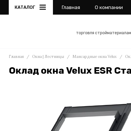
Главная
О компании
КАТАЛОГ
торговля стройматериала
Главная
/
Окна | Лестницы
/
Мансардные окна Velux
/
Ок
Оклад окна Velux ESR Ст