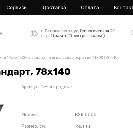
Сервисы
Доставка
Оплата
Контак
г. Стерлитамак, ул. Геологическая 2Е
ми
стр. 1 (за м-н "Электротовары")
лад "Velux" ESR Стандарт для плоских покрытий MR08 (78×140)
андарт, 78х140
Нет в продаже
Артикул:
ESR 0000
Модель:
78х140
Размер, см: