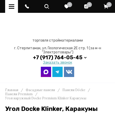
0
0
0
торговля стройматериалами
г. Стерлитамак, ул. Геологическая 2Е стр. 1 (за м-н
"Электротовары")
+7 (917) 764-05-45
Заказать звонок
Главная
/
Фасадные панели
/
Панели Döcke
/
Панели Premium
/
Угол наружный Docke Premium Klinker Каракумы
Угол Docke Klinker, Каракумы