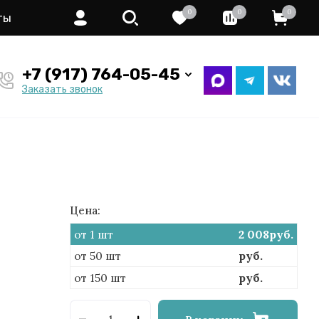
0
0
0
ты
+7 (917) 764-05-45
Заказать звонок
Цена:
от 1 шт
2 008
руб.
от 50 шт
руб.
от 150 шт
руб.