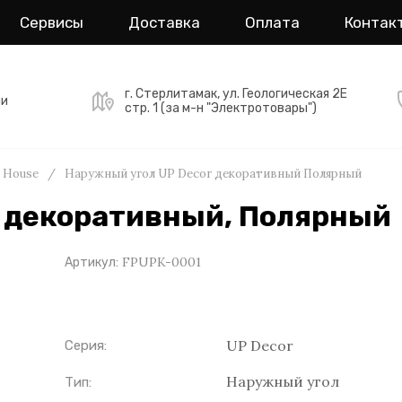
Сервисы
Доставка
Оплата
Контак
г. Стерлитамак, ул. Геологическая 2Е
ми
стр. 1 (за м-н "Электротовары")
 House
/
Наружный угол UP Decor декоративный Полярный
 декоративный, Полярный
FPUPK-0001
Артикул:
UP Decor
Серия:
Наружный угол
Тип: