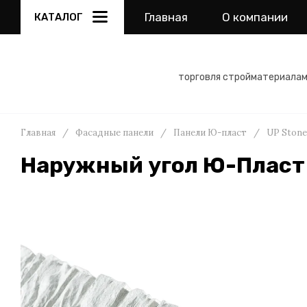
Главная
О компании
КАТАЛОГ
торговля стройматериала
Главная
/
Фасадные панели
/
Панели Ю-пласт
/
UP Stone
Наружный угол Ю-Пласт