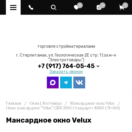
0
0
0
торговля стройматериалами
г. Стерлитамак, ул. Геологическая 2Е стр. 1 (за м-н
"Электротовары")
+7 (917) 764-05-45
Заказать звонок
Главная
/
Окна | Лестницы
/
Мансардные окна Velux
/
Окно мансардное "Velux" GZR 3050 Стандарт+ MR10 (78×160)
Мансардное окно Velux