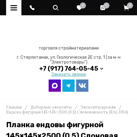
0
0
0
торговля стройматериалами
г. Стерлитамак, ул. Геологическая 2Е стр. 1 (за м-н
"Электротовары")
+7 (917) 764-05-45
Заказать звонок
Главная
/
Доборные элементы
/
Элементы кровли
/
Ендова фигурная 145×145×2500 (0,5) Слоновая кость (RAL 1014)
Планка ендовы фигурной
145×145×2500 (0.5) Слоновая