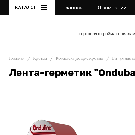
Главная
О компании
КАТАЛОГ
торговля стройматериала
Главная
/
Кровля
/
Комплектующие кровли
/
Битумная л
Лента-герметик "Onduba