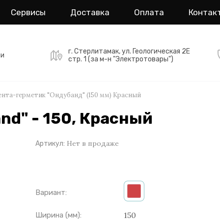
Сервисы
Доставка
Оплата
Контак
г. Стерлитамак, ул. Геологическая 2Е
ми
стр. 1 (за м-н "Электротовары")
ента-герметик "Ондубанд" (150 мм) Красный
nd" - 150, Красный
Нет в продаже
Артикул:
Вариант:
150
Ширина (мм):